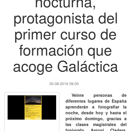
nocturna,
protagonista del
primer curso de
formación que
acoge Galáctica
30-08-2019 09:00
Veinte personas de
diferentes lugares de España
aprenderán a fotografiar la
noche, desde hoy y hasta el
próximo domingo, gracias a
las clases magistrales del
fotógrafo Antoni Cladera,