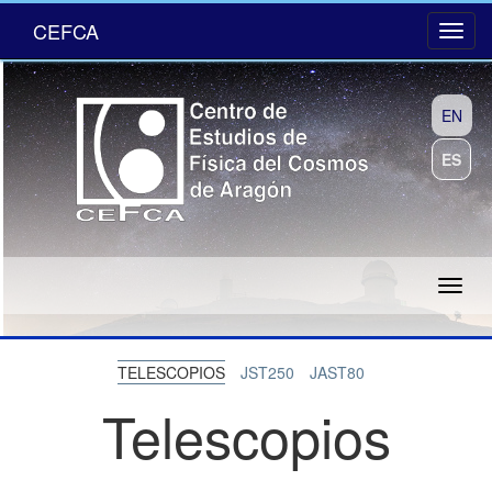
CEFCA
EN
ES
TELESCOPIOS
JST250
JAST80
Telescopios