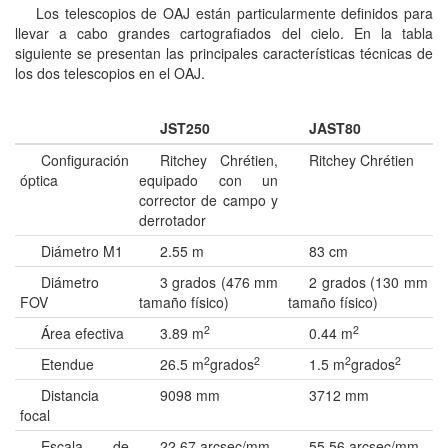
Los telescopios de OAJ están particularmente definidos para
llevar a cabo grandes cartografiados del cielo. En la tabla
siguiente se presentan las principales características técnicas de
los dos telescopios en el OAJ.
JST250
JAST80
Configuración
Ritchey Chrétien,
Ritchey Chrétien
óptica
equipado con un
corrector de campo y
derrotador
Diámetro M1
2.55 m
83 cm
Diámetro
3 grados (476 mm
2 grados (130 mm
FOV
tamaño físico)
tamaño físico)
2
2
Área efectiva
3.89 m
0.44 m
2
2
2
2
Etendue
26.5 m
grados
1.5 m
grados
Distancia
9098 mm
3712 mm
focal
Escala de
22.67 arcsec/mm
55.56 arcsec/mm