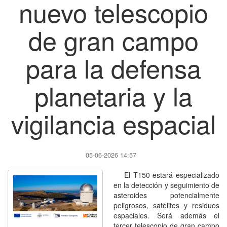
nuevo telescopio
de gran campo
para la defensa
planetaria y la
vigilancia espacial
05-06-2026 14:57
El T150 estará especializado
en la detección y seguimiento de
asteroides potencialmente
peligrosos, satélites y residuos
espaciales. Será además el
tercer telescopio de gran campo