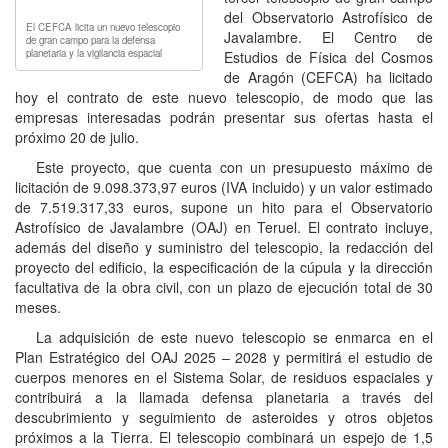
del Observatorio Astrofísico de
El CEFCA licita un nuevo telescopio
Javalambre. El Centro de
de gran campo para la defensa
planetaria y la vigilancia espacial
Estudios de Física del Cosmos
de Aragón (CEFCA) ha licitado
hoy el contrato de este nuevo telescopio, de modo que las
empresas interesadas podrán presentar sus ofertas hasta el
próximo 20 de julio.
Este proyecto, que cuenta con un presupuesto máximo de
licitación de 9.098.373,97 euros (IVA incluido) y un valor estimado
de 7.519.317,33 euros, supone un hito para el Observatorio
Astrofísico de Javalambre (OAJ) en Teruel. El contrato incluye,
además del diseño y suministro del telescopio, la redacción del
proyecto del edificio, la especificación de la cúpula y la dirección
facultativa de la obra civil, con un plazo de ejecución total de 30
meses.
La adquisición de este nuevo telescopio se enmarca en el
Plan Estratégico del OAJ 2025 – 2028 y permitirá el estudio de
cuerpos menores en el Sistema Solar, de residuos espaciales y
contribuirá a la llamada defensa planetaria a través del
descubrimiento y seguimiento de asteroides y otros objetos
próximos a la Tierra. El telescopio combinará un espejo de 1,5