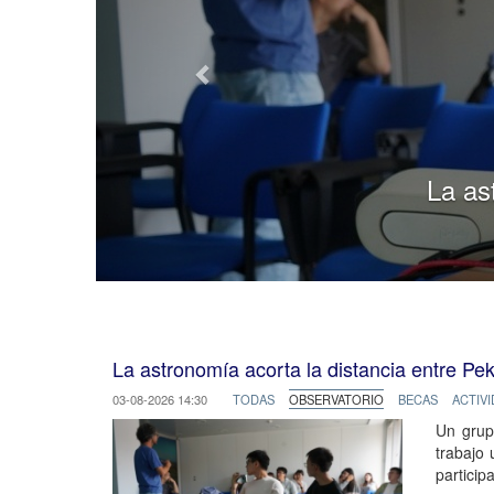
El tel
La astronomía acorta la distancia entre Pek
03-08-2026 14:30
TODAS
OBSERVATORIO
BECAS
ACTIV
Un grup
trabajo 
particip