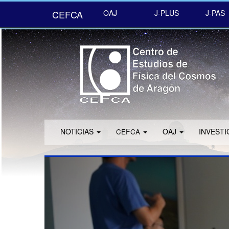
CEFCA
OAJ
J-PLUS
J-PAS
NOTICIAS
F
OAJ
INVEST
CE
CA