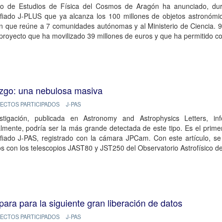
ro de Estudios de Física del Cosmos de Aragón ha anunciado, duran
afiado J-PLUS que ya alcanza los 100 millones de objetos astronóm
n que reúne a 7 comunidades autónomas y al Ministerio de Ciencia. 9
proyecto que ha movilizado 39 millones de euros y que ha permitido c
lazgo: una nebulosa masiva
ECTOS PARTICIPADOS
J-PAS
stigación, publicada en Astronomy and Astrophysics Letters, i
lmente, podría ser la más grande detectada de este tipo. Es el primer 
afiado J-PAS, registrado con la cámara JPCam. Con este artículo, s
s con los telescopios JAST80 y JST250 del Observatorio Astrofísico d
ara para la siguiente gran liberación de datos
ECTOS PARTICIPADOS
J-PAS