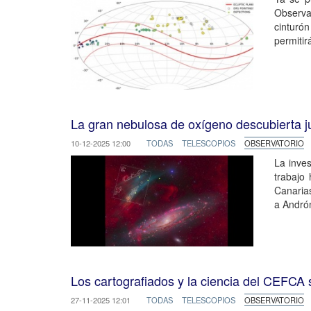
Observa
cinturón
permitir
La gran nebulosa de oxígeno descubierta j
10-12-2025 12:00
TODAS
TELESCOPIOS
OBSERVATORIO
La inves
trabajo
Canarias
a Andró
Los cartografiados y la ciencia del CEFCA 
27-11-2025 12:01
TODAS
TELESCOPIOS
OBSERVATORIO