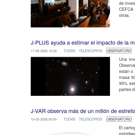
de inves
CEFCA y 
otras.
J-PLUS ayuda a estimar el impacto de la ma
17-05-2026 12:30
TODAS
TELESCOPIOS
OBSERVATORIO
Una inv
Observa
están o 
masa 50
95% est
partes d
J-VAR observa más de un millón de estrell
10-03-2026 00:00
TODAS
TELESCOPIOS
OBSERVATORIO
El carto
estrella