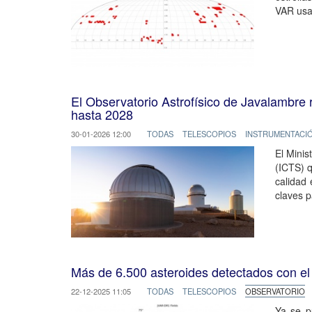
VAR usa 
El Observatorio Astrofísico de Javalambre 
hasta 2028
30-01-2026 12:00
TODAS
TELESCOPIOS
INSTRUMENTACI
El Minis
(ICTS) q
calidad 
claves p
Más de 6.500 asteroides detectados con el 
22-12-2025 11:05
TODAS
TELESCOPIOS
OBSERVATORIO
Ya se p