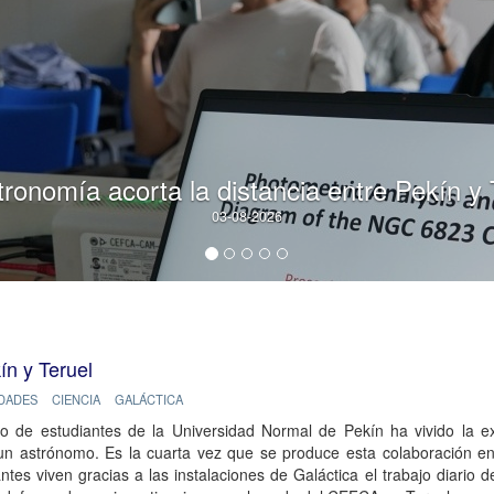
escopio JST250 abre una nueva época e invi
comunidad científica a diseñar su legado
16-07-2026
ín y Teruel
IDADES
CIENCIA
GALÁCTICA
o de estudiantes de la Universidad Normal de Pekín ha vivido la ex
un astrónomo. Es la cuarta vez que se produce esta colaboración ent
antes viven gracias a las instalaciones de Galáctica el trabajo diario 