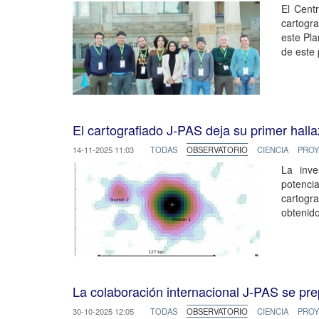
El Cent
cartogr
este Pla
de este 
El cartografiado J-PAS deja su primer hal
14-11-2025 11:03
TODAS
OBSERVATORIO
CIENCIA
PROY
La inve
potencia
cartogr
obtenido
La colaboración internacional J-PAS se prep
30-10-2025 12:05
TODAS
OBSERVATORIO
CIENCIA
PROY