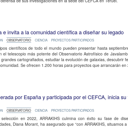
defensa de sus investigaciones en la sede del CEFCA en Teruel.
e invita a la comunidad científica a diseñar su legado
ÓN
OBSERVATORIO
CIENCIA
PROYECTOS PARTICIPADOS
ipos científicos de todo el mundo pueden presentar hasta septiembr
n el telescopio más potente del Observatorio Astrofísico de Javalam
 grandes cartografiados, estudiar la evolución de galaxias, descubrir f
comunidad. Se ofrecen 1.200 horas para proyectos que arrancarán en
rada por España y participada por el CEFCA, inicia su 
ÓN
OBSERVATORIO
CIENCIA
PROYECTOS PARTICIPADOS
 selección en 2022, ARRAKIHS culmina con éxito su fase de diseño
idades, Diana Morant, ha asegurado que “con ARRAKIHS, situamos a E