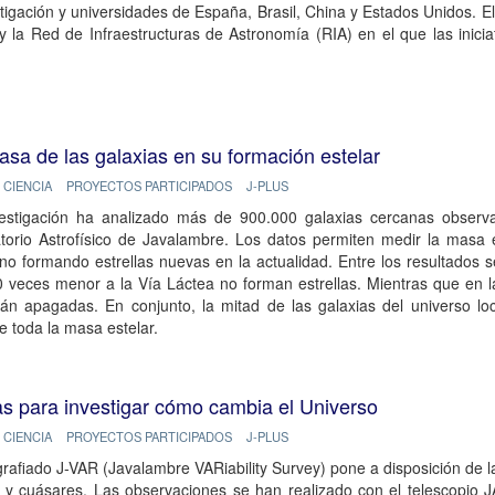
tigación y universidades de España, Brasil, China y Estados Unidos. 
la Red de Infraestructuras de Astronomía (RIA) en el que las inicia
sa de las galaxias en su formación estelar
CIENCIA
PROYECTOS PARTICIPADOS
J-PLUS
estigación ha analizado más de 900.000 galaxias cercanas observa
torio Astrofísico de Javalambre. Los datos permiten medir la masa e
no formando estrellas nuevas en la actualidad. Entre los resultados
 veces menor a la Vía Láctea no forman estrellas. Mientras que en l
án apagadas. En conjunto, la mitad de las galaxias del universo loc
e toda la masa estelar.
as para investigar cómo cambia el Universo
CIENCIA
PROYECTOS PARTICIPADOS
J-PLUS
grafiado J-VAR (Javalambre VARiability Survey) pone a disposición de l
s y cuásares. Las observaciones se han realizado con el telescopio 