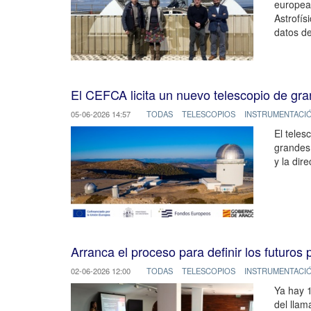
europea”
Astrofís
datos de
El CEFCA licita un nuevo telescopio de gran
05-06-2026 14:57
TODAS
TELESCOPIOS
INSTRUMENTACI
El teles
grandes 
y la dir
Arranca el proceso para definir los futuros 
02-06-2026 12:00
TODAS
TELESCOPIOS
INSTRUMENTACI
Ya hay 1
del llam