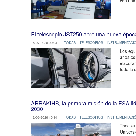
con una 
El telescopio JST250 abre una nueva época 
16-07-2026 00:03
TODAS
TELESCOPIOS
INSTRUMENTACI
Los equ
años co
elaborar
toda la 
ARRAKIHS, la primera misión de la ESA lide
2030
12-06-2026 13:10
TODAS
TELESCOPIOS
INSTRUMENTACI
Tras su
Univers