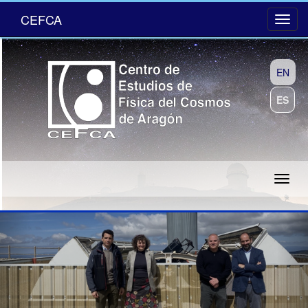
CEFCA
EN
ES